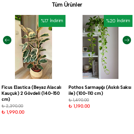
Tüm Ürünler
%
17
İndirim
%
20
İndirim
Ficus Elastica (Beyaz Alacalı
Pothos Sarmaşığı (Askılı Saksı
Kauçuk) 2 Gövdeli (140-150
ile) (100-110 cm)
cm)
₺ 1,490.00
₺ 1,190.00
₺ 2,390.00
₺ 1,990.00