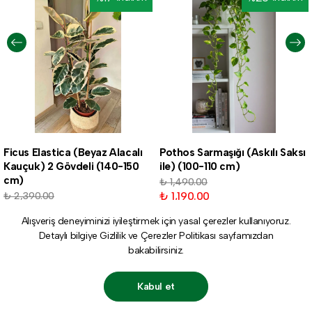
Ficus Elastica (Beyaz Alacalı
Pothos Sarmaşığı (Askılı Saksı
Kauçuk) 2 Gövdeli (140-150
ile) (100-110 cm)
cm)
₺ 1,490.00
₺ 1,190.00
₺ 2,390.00
₺ 1,990.00
Alışveriş deneyiminizi iyileştirmek için yasal çerezler kullanıyoruz.
Detaylı bilgiye
Gizlilik ve Çerezler Politikası
sayfamızdan
bakabilirsiniz.
Kabul et