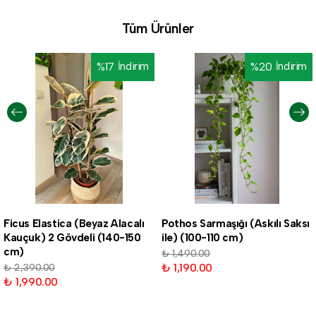
Tüm Ürünler
%
17
İndirim
%
20
İndirim
Ficus Elastica (Beyaz Alacalı
Pothos Sarmaşığı (Askılı Saksı
Kauçuk) 2 Gövdeli (140-150
ile) (100-110 cm)
cm)
₺ 1,490.00
₺ 1,190.00
₺ 2,390.00
₺ 1,990.00