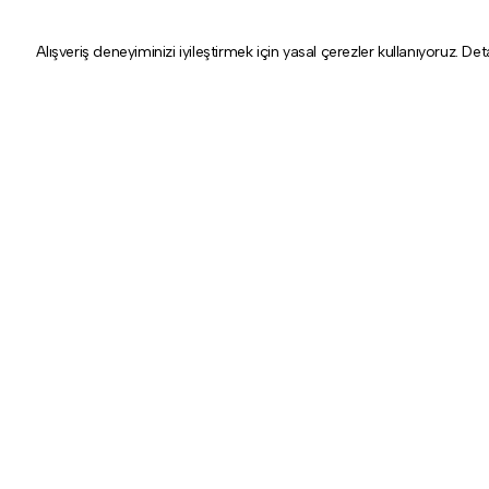
Alışveriş deneyiminizi iyileştirmek için yasal çerezler kullanıyoruz. Det
Hakkımızda
Kategoriler
Tarihçe
Aydınlatma
Mağazalar
Aksesuar
Koleksiyon