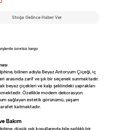
0
Stoğa Gelince Haber Ver
rişlerde ücretsiz kargo
ması
phine, bilinen adıyla Beyaz Antoryum Çiçeği, iç
eri arasında zarif ve şık bir seçenek sunmaktadır.
lak beyaz çiçekleri ve kalp şeklindeki yaprakları
ekmektedir. Özellikle modern dekorasyon
uyum sağlayan estetik görünümü, yaşam
 zarafet katmaktadır.
 ve Bakım
hine, düşük ışık koşullarında bile sağlıklı bir