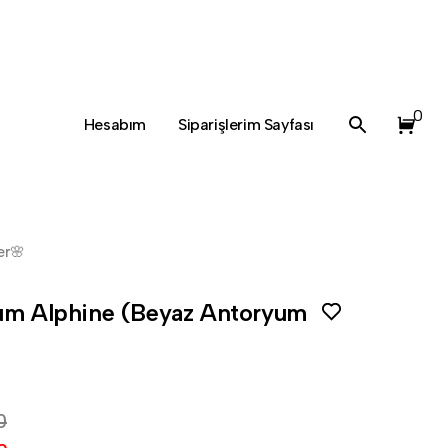
0
Hesabım
Siparişlerim Sayfası
er🌸
um Alphine (Beyaz Antoryum
0