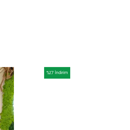
%
17
İndirim