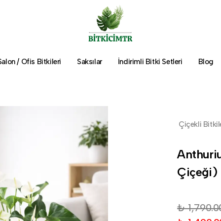
Salon / Ofis Bitkileri
Saksılar
İndirimli Bitki Setleri
Blog
Çiçekli Bitkil
Anthuri
Çiçeği)
₺ 1,790.0