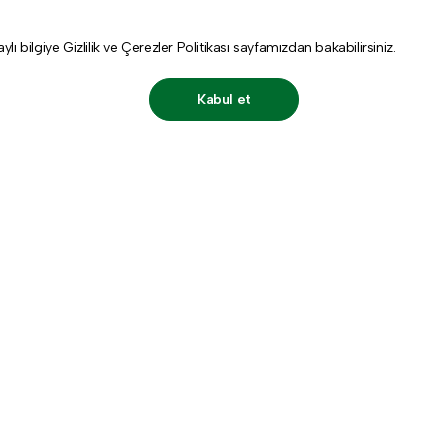
aylı bilgiye
Gizlilik ve Çerezler Politikası
sayfamızdan bakabilirsiniz.
Kabul et
Destek
Hesabı
Kişisel Veriler Politikası
Üye Ol
Gizlilik ve Çerez Politikası
Giriş Yap
Bizimle İletişime Geçin