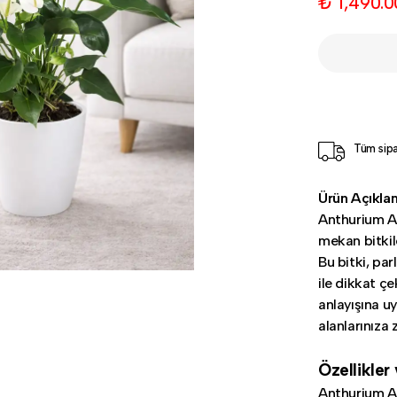
₺ 1,490.0
Tüm sipa
Ürün Açıkla
Anthurium Al
mekan bitkil
Bu bitki, par
ile dikkat ç
anlayışına 
alanlarınıza
Özellikler
Anthurium Alp