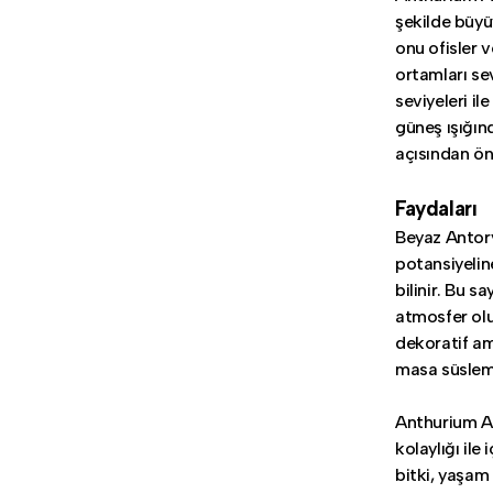
şekilde büyü
onu ofisler ve
ortamları se
seviyeleri il
güneş ışığın
açısından ön
Faydaları
Beyaz Antory
potansiyeline
bilinir. Bu s
atmosfer olu
dekoratif ama
masa süsleme
Anthurium Al
kolaylığı ile
bitki, yaşam