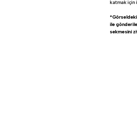
katmak için i
*Görseldeki s
ile gönderil
sekmesini zi