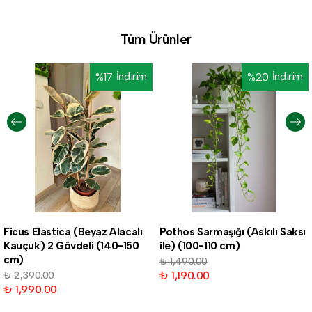
Tüm Ürünler
%
17
İndirim
%
20
İndirim
Ficus Elastica (Beyaz Alacalı
Pothos Sarmaşığı (Askılı Saksı
Kauçuk) 2 Gövdeli (140-150
ile) (100-110 cm)
cm)
₺ 1,490.00
₺ 1,190.00
₺ 2,390.00
₺ 1,990.00