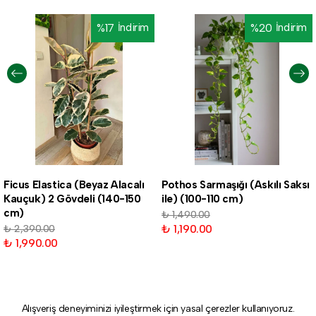
%
17
İndirim
%
20
İndirim
Ficus Elastica (Beyaz Alacalı
Pothos Sarmaşığı (Askılı Saksı
Kauçuk) 2 Gövdeli (140-150
ile) (100-110 cm)
cm)
₺ 1,490.00
₺ 1,190.00
₺ 2,390.00
₺ 1,990.00
Alışveriş deneyiminizi iyileştirmek için yasal çerezler kullanıyoruz.