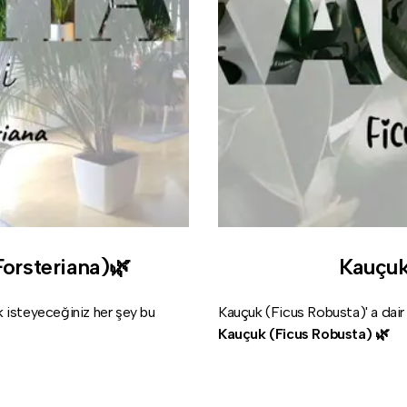
orsteriana)🌿
Kauçuk
k isteyeceğiniz her şey bu
Kauçuk (Ficus Robusta)' a dair 
Kauçuk (Ficus Robusta) 🌿