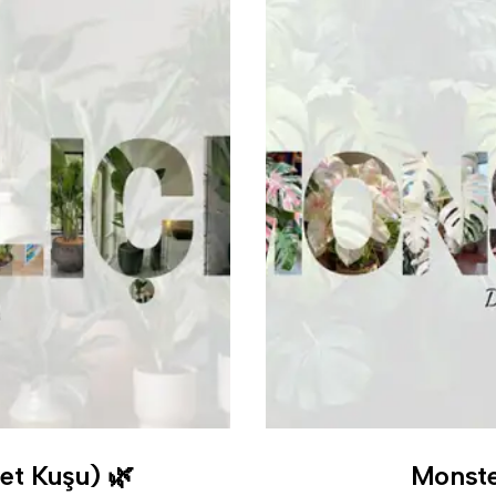
net Kuşu) 🌿
Monste