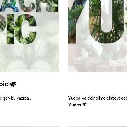
pic 🌿
 şey bu yazıda...
Yucca 'ya dair bilmek isteyeceği
Yucca 🌴