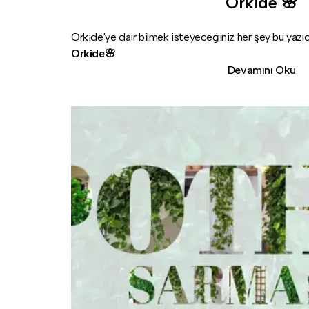
Orkide 🌸
Orkide'ye dair bilmek isteyeceğiniz her şey bu yazıda
Orkide🌸
Devamını Oku