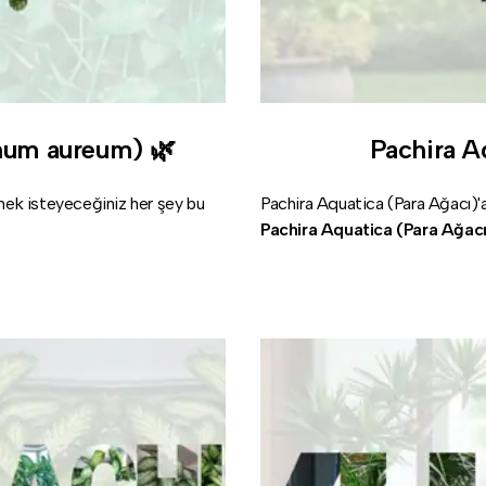
num aureum) 🌿
Pachira A
mek isteyeceğiniz her şey bu
Pachira Aquatica (Para Ağacı)'a
Pachira Aquatica (Para Ağacı