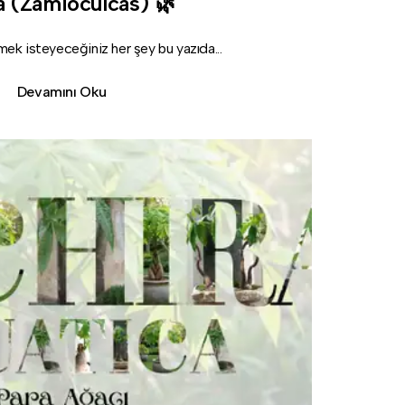
 (Zamioculcas) 🌿
mek isteyeceğiniz her şey bu yazıda...
Devamını Oku