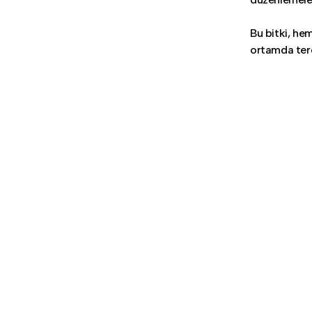
Bu bitki, hem
ortamda terc