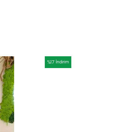
%
17
İndirim