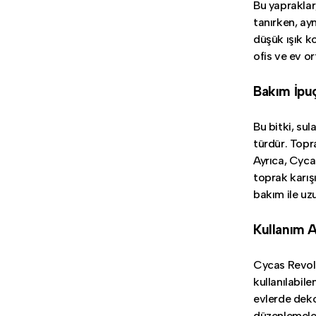
Bu yapraklar,
tanırken, ayn
düşük ışık k
ofis ve ev or
Bakım İpuç
Bu bitki, su
türdür. Topr
Ayrıca, Cyca
toprak karış
bakım ile uzu
Kullanım A
Cycas Revol
kullanılabile
evlerde dekor
düzenlemeler