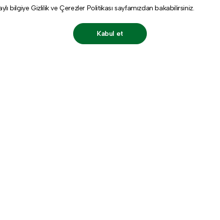
aylı bilgiye
Gizlilik ve Çerezler Politikası
sayfamızdan bakabilirsiniz.
Kabul et
Destek
Hesabı
Kişisel Veriler Politikası
Üye Ol
Gizlilik ve Çerez Politikası
Giriş Yap
Bizimle İletişime Geçin
Sıkça Sorulan Sorular