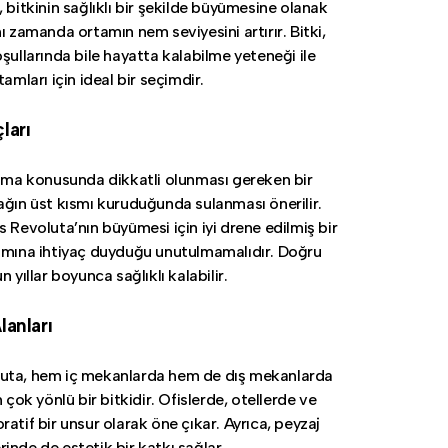
 bitkinin sağlıklı bir şekilde büyümesine olanak
ı zamanda ortamın nem seviyesini artırır. Bitki,
oşullarında bile hayatta kalabilme yeteneği ile
tamları için ideal bir seçimdir.
ları
lama konusunda dikkatli olunması gereken bir
ağın üst kısmı kuruduğunda sulanması önerilir.
s Revoluta’nın büyümesi için iyi drene edilmiş bir
ımına ihtiyaç duyduğu unutulmamalıdır. Doğru
n yıllar boyunca sağlıklı kalabilir.
lanları
uta, hem iç mekanlarda hem de dış mekanlarda
n çok yönlü bir bitkidir. Ofislerde, otellerde ve
atif bir unsur olarak öne çıkar. Ayrıca, peyzaj
inde de estetik bir katkı sağlar.