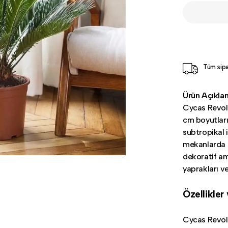
Tüm sipa
Ürün Açıkla
Cycas Revolu
cm boyutlarıy
subtropikal 
mekanlarda d
dekoratif am
yaprakları ve 
Özellikler
Cycas Revolut