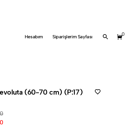
0
Hesabım
Siparişlerim Sayfası
evoluta (60-70 cm) (P:17)
00
00