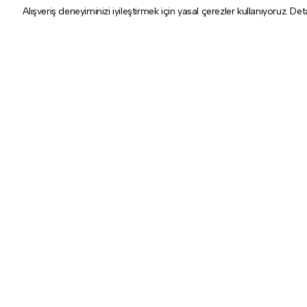
Alışveriş deneyiminizi iyileştirmek için yasal çerezler kullanıyoruz. Det
Hakkımızda
Kategoriler
Tarihçe
Aydınlatma
Mağazalar
Aksesuar
Koleksiyon