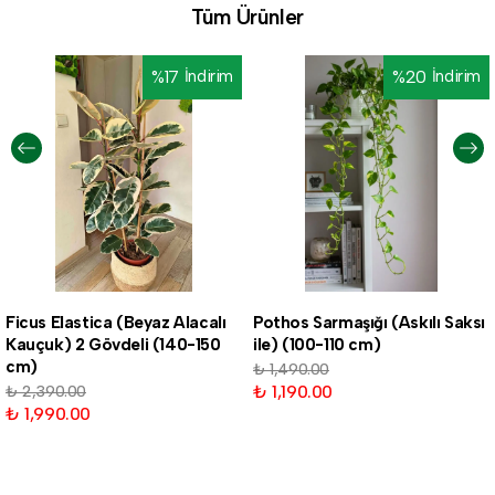
Tüm Ürünler
%
17
İndirim
%
20
İndirim
Ficus Elastica (Beyaz Alacalı
Pothos Sarmaşığı (Askılı Saksı
Kauçuk) 2 Gövdeli (140-150
ile) (100-110 cm)
cm)
₺ 1,490.00
₺ 1,190.00
₺ 2,390.00
₺ 1,990.00