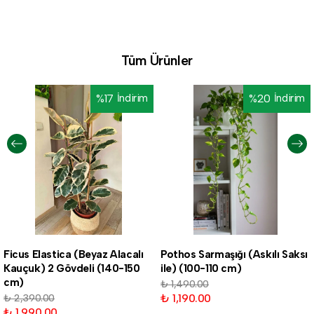
Tüm Ürünler
%
17
İndirim
%
20
İndirim
Ficus Elastica (Beyaz Alacalı
Pothos Sarmaşığı (Askılı Saksı
Kauçuk) 2 Gövdeli (140-150
ile) (100-110 cm)
cm)
₺ 1,490.00
₺ 1,190.00
₺ 2,390.00
₺ 1,990.00