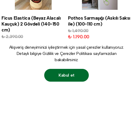
Ficus Elastica (Beyaz Alacalı
Pothos Sarmaşığı (Askılı Saksı
Kauçuk) 2 Gövdeli (140-150
ile) (100-110 cm)
cm)
₺ 1,490.00
₺ 1,190.00
₺ 2,390.00
₺ 1,990.00
Alışveriş deneyiminizi iyileştirmek için yasal çerezler kullanıyoruz.
Detaylı bilgiye
Gizlilik ve Çerezler Politikası
sayfamızdan
bakabilirsiniz.
Kabul et