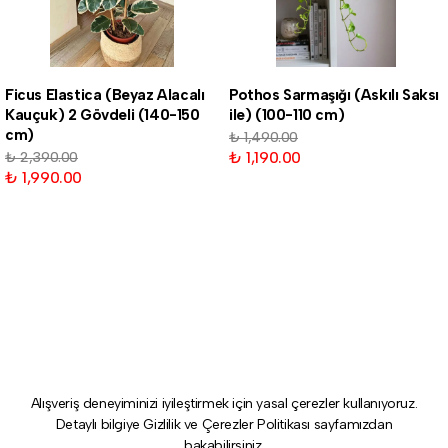
Ficus Elastica (Beyaz Alacalı
Pothos Sarmaşığı (Askılı Saksı
Kauçuk) 2 Gövdeli (140-150
ile) (100-110 cm)
cm)
₺ 1,490.00
₺ 1,190.00
₺ 2,390.00
₺ 1,990.00
Alışveriş deneyiminizi iyileştirmek için yasal çerezler kullanıyoruz.
Detaylı bilgiye
Gizlilik ve Çerezler Politikası
sayfamızdan
bakabilirsiniz.