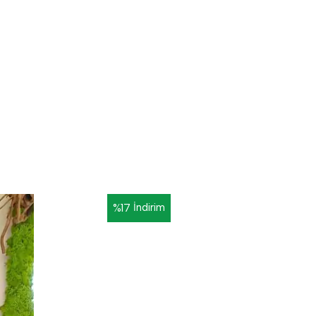
%
17
İndirim