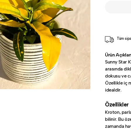
Tüm sipa
Ürün Açıkla
Sunny Star K
arasında dikk
dokusu ve can
Özellikle iç
idealdir.
Özellikler
Kroton, parla
bilinir. Bu öz
zamanda hava