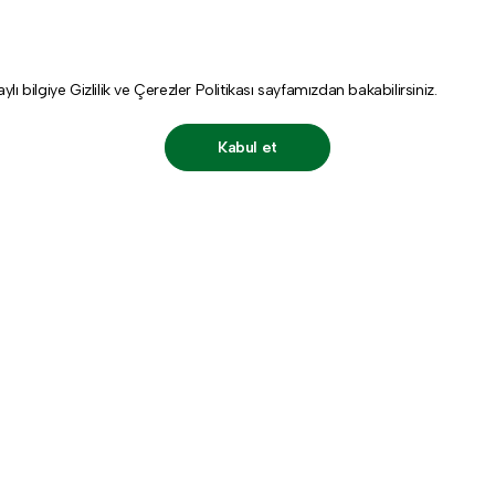
aylı bilgiye
Gizlilik ve Çerezler Politikası
sayfamızdan bakabilirsiniz.
Kabul et
Destek
Hesabı
Kişisel Veriler Politikası
Üye Ol