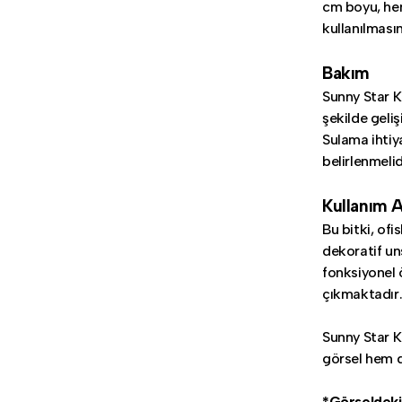
cm boyu, he
kullanılmasın
Bakım
Sunny Star K
şekilde geliş
Sulama ihtiy
belirlenmelid
Kullanım A
Bu bitki, ofi
dekoratif un
fonksiyonel ö
çıkmaktadır
Sunny Star K
görsel hem d
*Görseldeki s