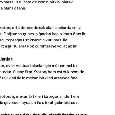
m masa üstü hem de zemin bitkisi olarak
a olanak tanır.
roton, orta derecede ışık alan alanlarda en iyi
ir. Doğrudan güneş ışığından kaçınılması önerilir.
acı, toprağın üst kısmının kuruması ile
ir; aşırı sulama kök çürümesine yol açabilir.
lanları
sler, evler ve ticari alanlar için mükemmel bir
surdur. Sunny Star Kroton, hem estetik hem de
zellikleri ile iç mekan bitkileri arasında öne
.
roton, iç mekan bitkileri kategorisinde, hem
e çevresel faydaları ile dikkat çekmektedir.
aksı fiyata dahil değildir, plastik üretim saksısı