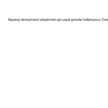
Alışveriş deneyiminizi iyileştirmek için yasal çerezler kullanıyoruz. Det
Hakkımızda
Kategoriler
Tarihçe
Aydınlatma