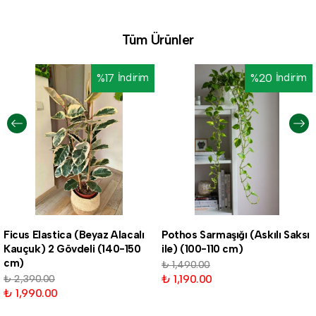
Tüm Ürünler
%
17
İndirim
%
20
İndirim
Ficus Elastica (Beyaz Alacalı
Pothos Sarmaşığı (Askılı Saksı
Kauçuk) 2 Gövdeli (140-150
ile) (100-110 cm)
cm)
₺ 1,490.00
₺ 1,190.00
₺ 2,390.00
₺ 1,990.00