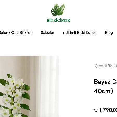
Salon / Ofis Bitkileri
Saksılar
İndirimli Bitki Setleri
Blog
Çiçekli Bitkil
Beyaz D
40cm)
₺ 1,790.0