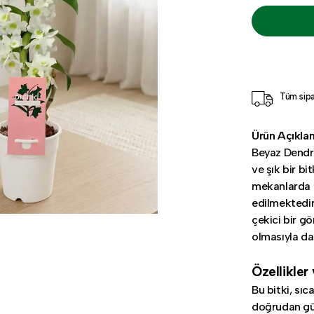
Tüm sipa
Ürün Açıkla
Beyaz Dendro
ve şık bir bi
mekanlarda 
edilmektedir
çekici bir g
olmasıyla da
Özellikler
Bu bitki, sıc
doğrudan gün