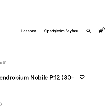
0
Hesabım
Siparişlerim Sayfası
er🌸
endrobium Nobile P:12 (30-
0