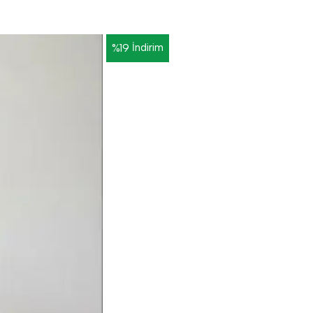
%
19
İndirim