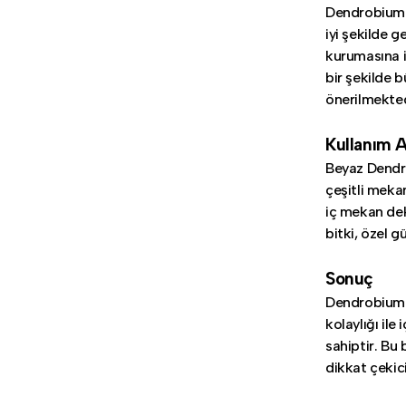
Dendrobium N
iyi şekilde g
kurumasına i
bir şekilde 
önerilmekted
Kullanım A
Beyaz Dendrob
çeşitli meka
iç mekan dek
bitki, özel 
Sonuç
Dendrobium N
kolaylığı ile
sahiptir. Bu 
dikkat çekici