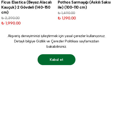
Ficus Elastica (Beyaz Alacalı
Pothos Sarmaşığı (Askılı Saksı
Kauçuk) 2 Gövdeli (140-150
ile) (100-110 cm)
cm)
₺ 1,490.00
₺ 1,190.00
₺ 2,390.00
₺ 1,990.00
Alışveriş deneyiminizi iyileştirmek için yasal çerezler kullanıyoruz.
Detaylı bilgiye
Gizlilik ve Çerezler Politikası
sayfamızdan
bakabilirsiniz.
Kabul et