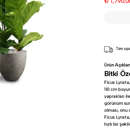
₺ 1,790.0
Tüm sipa
Ürün Açıkla
Bitki Öze
Ficus Lyrata
110 cm boyund
yaprakları il
görünüm suna
olması, onu d
Ficus Lyrata,
hızlı bir şeki