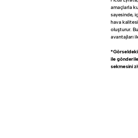
amaçlarla ku
sayesinde, i
hava kalitesi
oluşturur. B
avantajları i
*Görseldeki s
ile gönderil
sekmesini zi