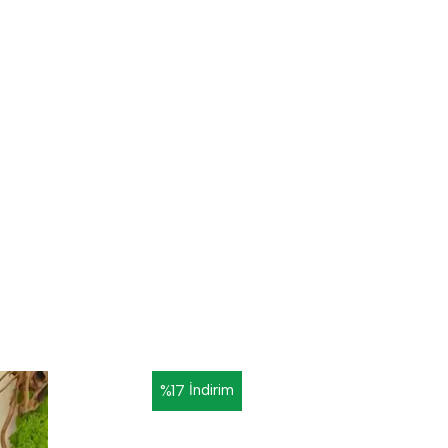
%
17
İndirim