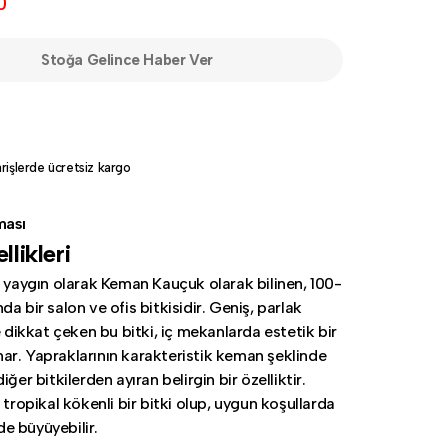
0
Stoğa Gelince Haber Ver
rişlerde ücretsiz kargo
ması
llikleri
, yaygın olarak Keman Kauçuk olarak bilinen, 100-
a bir salon ve ofis bitkisidir. Geniş, parlak
e dikkat çeken bu bitki, iç mekanlarda estetik bir
r. Yapraklarının karakteristik keman şeklinde
iğer bitkilerden ayıran belirgin bir özelliktir.
 tropikal kökenli bir bitki olup, uygun koşullarda
lde büyüyebilir.