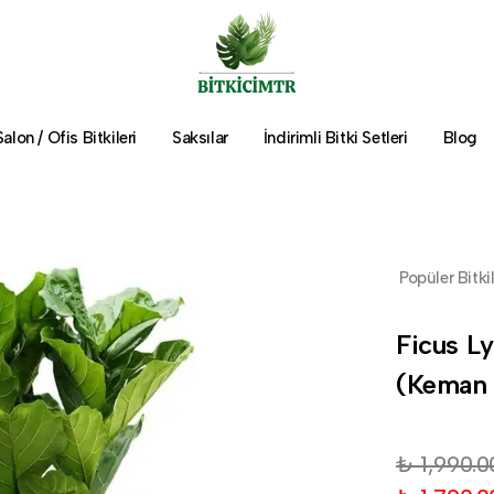
Salon / Ofis Bitkileri
Saksılar
İndirimli Bitki Setleri
Blog
Popüler Bitki
Ficus Ly
(Keman
₺ 1,990.0