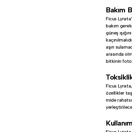
Bakım Bi
Ficus Lyrata’n
bakım gereksi
güneş ışığın
kaçınılmalıdı
aşırı sulama
arasında olm
bitkinin fotos
Toksikl
Ficus Lyrata,
özellikler ta
mide rahatsız
yerleştirilec
Kullanım
Ficus Lyrata