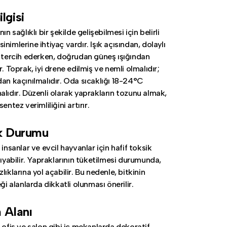
lgisi
ın sağlıklı bir şekilde gelişebilmesi için belirli
nimlerine ihtiyaç vardır. Işık açısından, dolaylı
ı tercih ederken, doğrudan güneş ışığından
r. Toprak, iyi drene edilmiş ve nemli olmalıdır;
dan kaçınılmalıdır. Oda sıcaklığı 18-24°C
alıdır. Düzenli olarak yaprakların tozunu almak,
entez verimliliğini artırır.
ik Durumu
 insanlar ve evcil hayvanlar için hafif toksik
şıyabilir. Yapraklarının tüketilmesi durumunda,
lıklarına yol açabilir. Bu nedenle, bitkinin
eği alanlarda dikkatli olunması önerilir.
 Alanı
, ofis ve salon gibi iç mekanlarda dekoratif