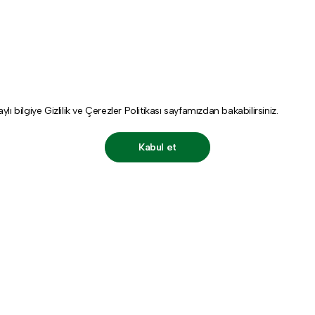
aylı bilgiye
Gizlilik ve Çerezler Politikası
sayfamızdan bakabilirsiniz.
Kabul et