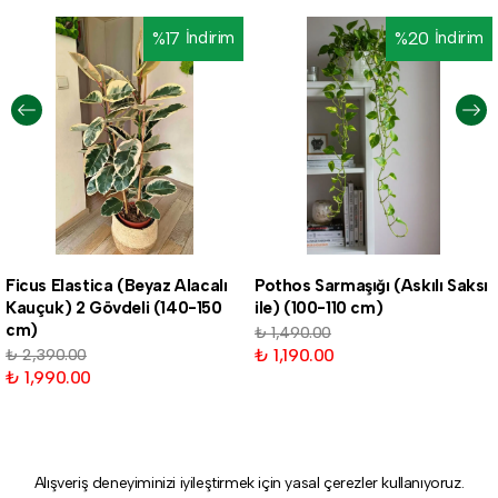
%
17
İndirim
%
20
İndirim
Ficus Elastica (Beyaz Alacalı
Pothos Sarmaşığı (Askılı Saksı
Kauçuk) 2 Gövdeli (140-150
ile) (100-110 cm)
cm)
₺ 1,490.00
₺ 1,190.00
₺ 2,390.00
₺ 1,990.00
Alışveriş deneyiminizi iyileştirmek için yasal çerezler kullanıyoruz.