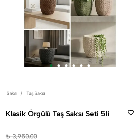
Saksı
/
Taş Saksı
Klasik Örgülü Taş Saksı Seti 5li
₺ 3,950.00