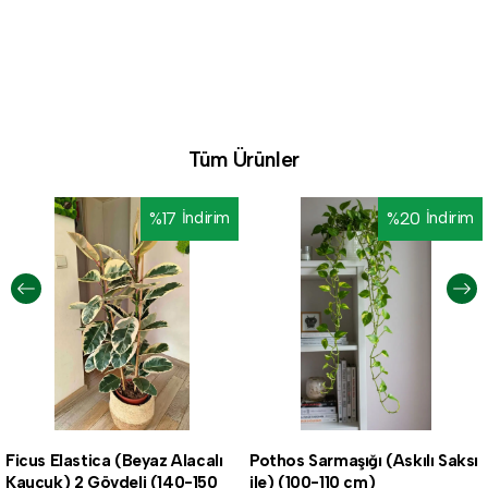
Tüm Ürünler
%
17
İndirim
%
20
İndirim
Ficus Elastica (Beyaz Alacalı
Pothos Sarmaşığı (Askılı Saksı
Kauçuk) 2 Gövdeli (140-150
ile) (100-110 cm)