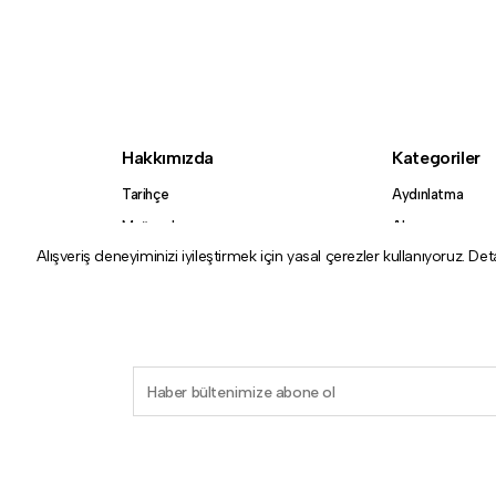
Hakkımızda
Kategoriler
Tarihçe
Aydınlatma
Mağazalar
Aksesuar
Alışveriş deneyiminizi iyileştirmek için yasal çerezler kullanıyoruz. Det
Koleksiyon
Bu site reCAPTCHA ve Google tarafından korunmaktadır
geçerlidir.