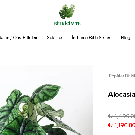
Salon / Ofis Bitkileri
Saksılar
İndirimli Bitki Setleri
Blog
Popüler Bitki
Alocasia
₺ 1,490.0
₺ 1,190.0