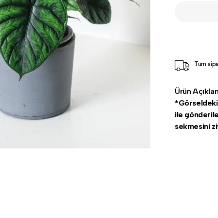
Tüm sipa
Ürün Açıkla
*Görseldeki s
ile gönderil
sekmesini zi