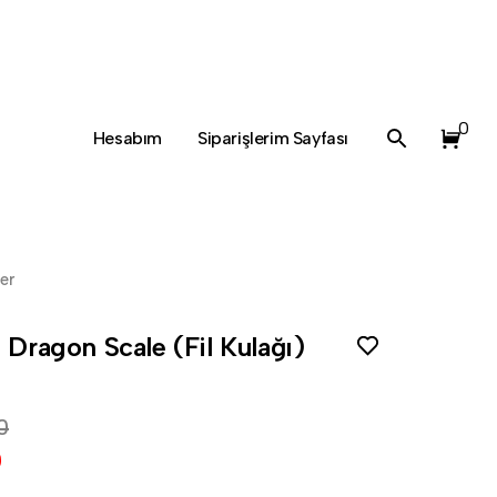
0
Hesabım
Siparişlerim Sayfası
ler
 Dragon Scale (Fil Kulağı)
0
0