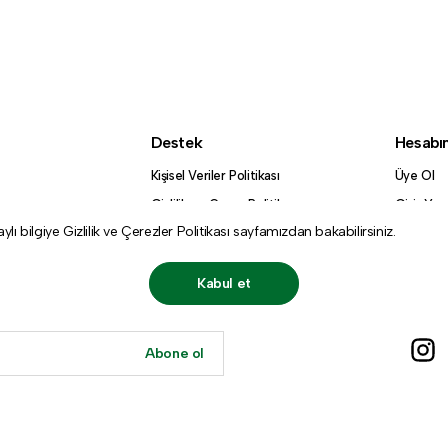
Destek
Hesabı
Kişisel Veriler Politikası
Üye Ol
Gizlilik ve Çerez Politikası
Giriş Yap
aylı bilgiye
Gizlilik ve Çerezler Politikası
sayfamızdan bakabilirsiniz.
Bizimle İletişime Geçin
Sıkça Sorulan Sorular
Kabul et
Abone ol
.
Gizlilik Politikası
ve
Hizmet Şartları