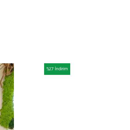
%
17
İndirim