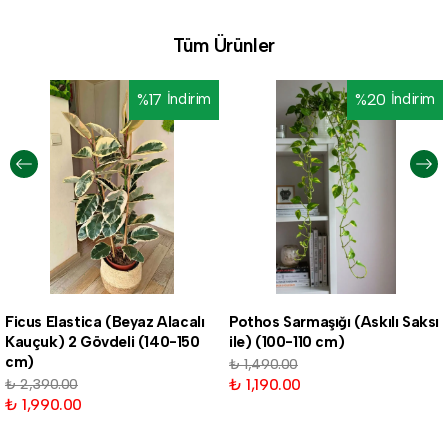
Tüm Ürünler
%
17
İndirim
%
20
İndirim
Ficus Elastica (Beyaz Alacalı
Pothos Sarmaşığı (Askılı Saksı
Kauçuk) 2 Gövdeli (140-150
ile) (100-110 cm)
cm)
₺ 1,490.00
₺ 1,190.00
₺ 2,390.00
₺ 1,990.00