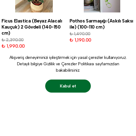
Ficus Elastica (Beyaz Alacalı
Pothos Sarmaşığı (Askılı Saksı
Kauçuk) 2 Gövdeli (140-150
ile) (100-110 cm)
cm)
₺ 1,490.00
₺ 1,190.00
₺ 2,390.00
₺ 1,990.00
Alışveriş deneyiminizi iyileştirmek için yasal çerezler kullanıyoruz.
Detaylı bilgiye
Gizlilik ve Çerezler Politikası
sayfamızdan
bakabilirsiniz.
Kabul et