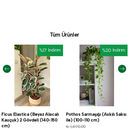
Tüm Ürünler
%
17
İndirim
%
20
İndirim
Ficus Elastica (Beyaz Alacalı
Pothos Sarmaşığı (Askılı Saksı
Kauçuk) 2 Gövdeli (140-150
ile) (100-110 cm)
cm)
₺ 1,490.00