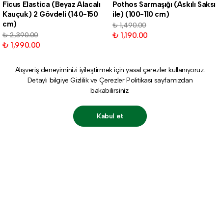
Ficus Elastica (Beyaz Alacalı
Pothos Sarmaşığı (Askılı Saksı
Kauçuk) 2 Gövdeli (140-150
ile) (100-110 cm)
cm)
₺ 1,490.00
₺ 1,190.00
₺ 2,390.00
₺ 1,990.00
Alışveriş deneyiminizi iyileştirmek için yasal çerezler kullanıyoruz.
Detaylı bilgiye
Gizlilik ve Çerezler Politikası
sayfamızdan
bakabilirsiniz.
Kabul et