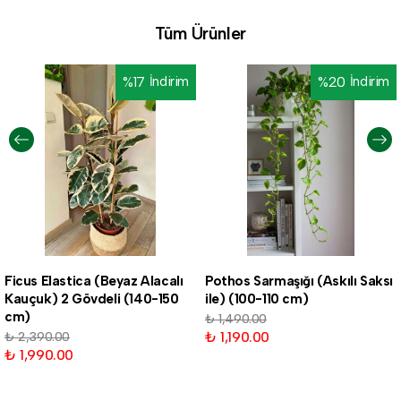
Tüm Ürünler
%
17
İndirim
%
20
İndirim
Ficus Elastica (Beyaz Alacalı
Pothos Sarmaşığı (Askılı Saksı
Kauçuk) 2 Gövdeli (140-150
ile) (100-110 cm)
cm)
₺ 1,490.00
₺ 1,190.00
₺ 2,390.00
₺ 1,990.00