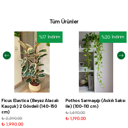
Tüm Ürünler
%
17
İndirim
%
20
İndirim
Ficus Elastica (Beyaz Alacalı
Pothos Sarmaşığı (Askılı Saksı
Kauçuk) 2 Gövdeli (140-150
ile) (100-110 cm)
cm)
₺ 1,490.00
₺ 1,190.00
₺ 2,390.00
₺ 1,990.00