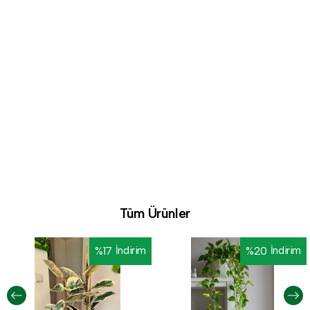
Tüm Ürünler
%
17
İndirim
%
20
İndirim