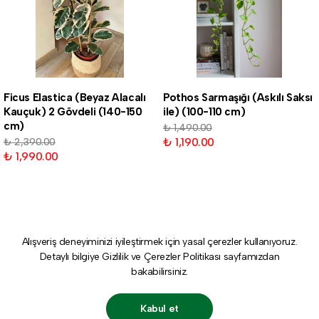
Ficus Elastica (Beyaz Alacalı
Pothos Sarmaşığı (Askılı Saksı
Kauçuk) 2 Gövdeli (140-150
ile) (100-110 cm)
cm)
₺ 1,490.00
₺ 1,190.00
₺ 2,390.00
₺ 1,990.00
Alışveriş deneyiminizi iyileştirmek için yasal çerezler kullanıyoruz.
Detaylı bilgiye
Gizlilik ve Çerezler Politikası
sayfamızdan
bakabilirsiniz.
Kabul et